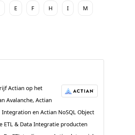
D
E
F
H
I
M
jf Actian op het
ian Avalanche, Actian
a Integration en Actian NoSQL Object
e ETL & Data Integratie producten