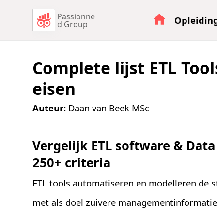
Passionne
Opleidin
d Group
Complete lijst ETL Too
eisen
Auteur:
Daan van Beek MSc
Vergelijk ETL software & Data
250+ criteria
ETL tools automatiseren en modelleren de s
met als doel zuivere managementinformatie 