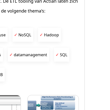
De ETL tooling van Actian laten zich
de volgende thema's:
use
NoSQL
Hadoop
s
datamanagement
SQL
OB