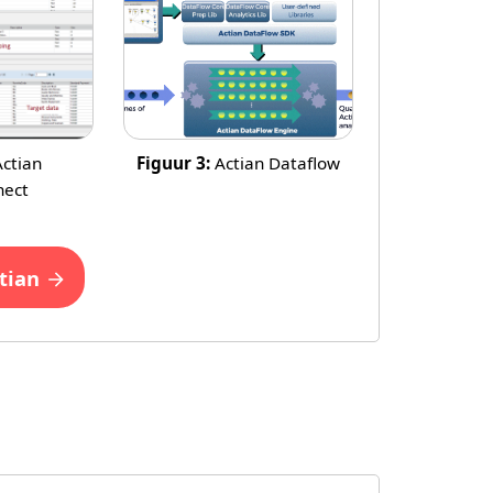
ctian
Figuur 3:
Actian Dataflow
nect
ctian