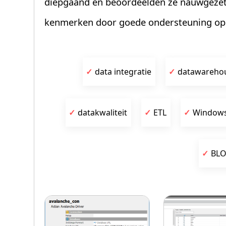
diepgaand en beoordeelden ze nauwgezet. 
kenmerken door goede ondersteuning op 
data integratie
datawareho
datakwaliteit
ETL
Window
BL