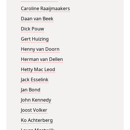
Caroline Raaijmaakers
Daan van Beek
Dick Pouw
Gert Huizing
Henny van Doorn
Herman van Dellen
Hetty Mac Leod
Jack Esselink
Jan Bond
John Kennedy
Joost Volker
Ko Achterberg