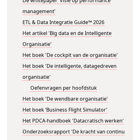
De whitepaper ‘Visie op performance
management’
ETL & Data Integratie Guide™ 2026
Het artikel 'Big data en de Intelligente
Organisatie'
Het boek 'De cockpit van de organisatie'
Het boek 'De intelligente, datagedreven
organisatie'
Oefenvragen per hoofdstuk
Het boek 'De wendbare organisatie'
Het boek ‘Business Flight Simulator’
Het PDCA-handboek 'Datacratisch werken'
Onderzoeksrapport 'De kracht van continu