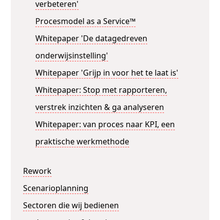
verbeteren'
Procesmodel as a Service™
Whitepaper 'De datagedreven
onderwijsinstelling'
Whitepaper 'Grijp in voor het te laat is'
Whitepaper: Stop met rapporteren,
verstrek inzichten & ga analyseren
Whitepaper: van proces naar KPI, een
praktische werkmethode
Rework
Scenarioplanning
Sectoren die wij bedienen