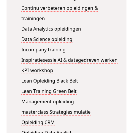
Continu verbeteren opleidingen &
trainingen
Data Analytics opleidingen
Data Science opleiding
Incompany training
Inspiratiesessie AI & datagedreven werken
KPI-workshop
Lean Opleiding Black Belt
Lean Training Green Belt
Management opleiding
masterclass Strategiesimulatie
Opleiding CRM
Opleiding Data Analist