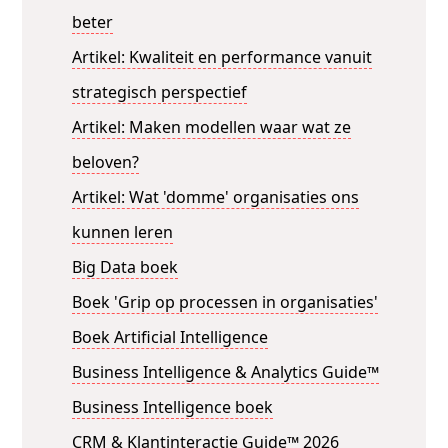
beter
Artikel: Kwaliteit en performance vanuit
strategisch perspectief
Artikel: Maken modellen waar wat ze
beloven?
Artikel: Wat 'domme' organisaties ons
kunnen leren
Big Data boek
Boek 'Grip op processen in organisaties'
Boek Artificial Intelligence
Business Intelligence & Analytics Guide™
Business Intelligence boek
CRM & Klantinteractie Guide™ 2026