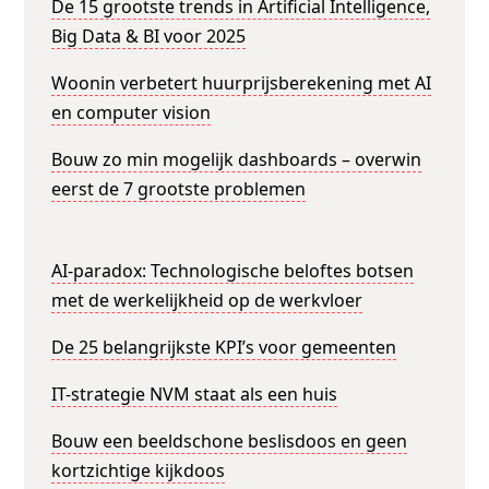
De 15 grootste trends in Artificial Intelligence,
Big Data & BI voor 2025
Woonin verbetert huurprijsberekening met AI
en computer vision
Bouw zo min mogelijk dashboards – overwin
eerst de 7 grootste problemen
AI-paradox: Technologische beloftes botsen
met de werkelijkheid op de werkvloer
De 25 belangrijkste KPI’s voor gemeenten
IT-strategie NVM staat als een huis
Bouw een beeldschone beslisdoos en geen
kortzichtige kijkdoos