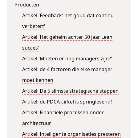
Producten
Artikel 'Feedback: het goud dat continu
verbetert'
Artikel 'Het geheim achter 50 jaar Lean
succes'
Artikel 'Moeten er nog managers zijn?'
Artikel: de 4 factoren die elke manager
moet kennen
Artikel: De 5 slimste strategische stappen
Artikel: de PDCA-cirkel is springlevend!
Artikel: Financiële processen onder
architectuur
Artikel: Intelligente organisaties presteren