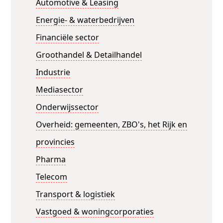
Automotive & Leasing
Energie- & waterbedrijven
Financiële sector
Groothandel & Detailhandel
Industrie
Mediasector
Onderwijssector
Overheid: gemeenten, ZBO's, het Rijk en
provincies
Pharma
Telecom
Transport & logistiek
Vastgoed & woningcorporaties