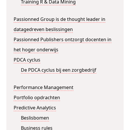
Training R & Data Mining
Passionned Group is de thought leader in
datagedreven beslissingen
Passionned Publishers ontzorgt docenten in
het hoger onderwijs
PDCA cyclus
De PDCA cyclus bij een zorgbedrijf
Performance Management
Portfolio opdrachten
Predictive Analytics
Beslisbomen
Business rules