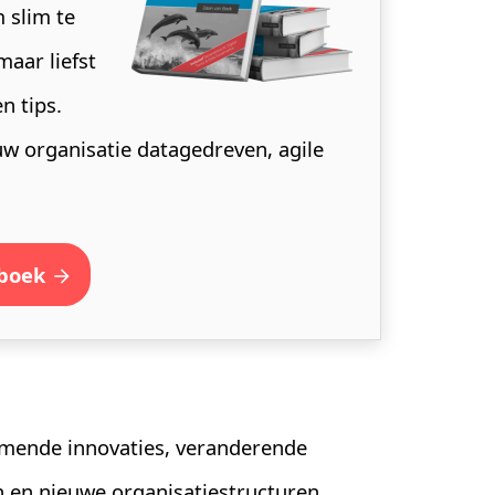
m slim te
maar liefst
n tips.
w organisatie datagedreven, agile
 boek
nkomende innovaties, veranderende
 en nieuwe organisatiestructuren