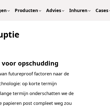
gen
Producten
Advies
Inhuren
Cases
uptie
t voor opschudding
 van futureproof factoren naar de
chnologie: op korte termijn
 lange termijn onderschatten we de
de papieren post compleet weg zou