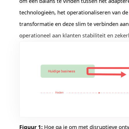
om een balans te vinden tussen het adapt
technologieën, het operationaliseren van de 
transformatie en deze slim te verbinden aan
operationeel aan klanten stabiliteit en zeke
Figuur 1:
Hoe ga je om met disruptieve ontw