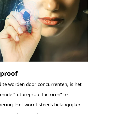
eproof
d te worden door concurrenten, is het
oemde “futureproof factoren” te
voering. Het wordt steeds belangrijker