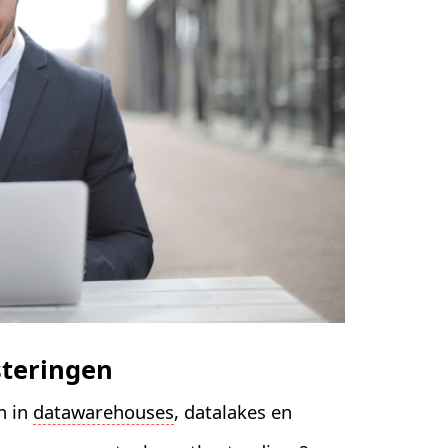
steringen
n in
datawarehouses
, datalakes en