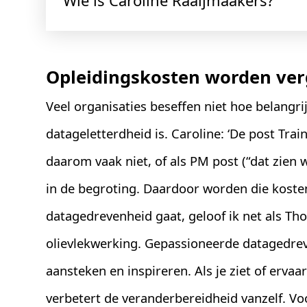
Wie is Caroline Raaijmaakers?
Opleidingskosten worden ve
Veel organisaties beseffen niet hoe belangri
datageletterdheid is. Caroline: ‘De post Trai
daarom vaak niet, of als PM post (“dat zien
in de begroting. Daardoor worden die koste
datagedrevenheid gaat, geloof ik net als Th
olievlekwerking. Gepassioneerde datagedr
aansteken en inspireren. Als je ziet of ervaa
verbetert de veranderbereidheid vanzelf. Voo