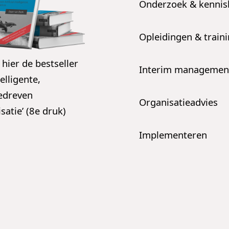
Onderzoek & kenni
Opleidingen & train
 hier de bestseller
Interim managemen
telligente,
edreven
Organisatieadvies
satie’ (8e druk)
Implementeren