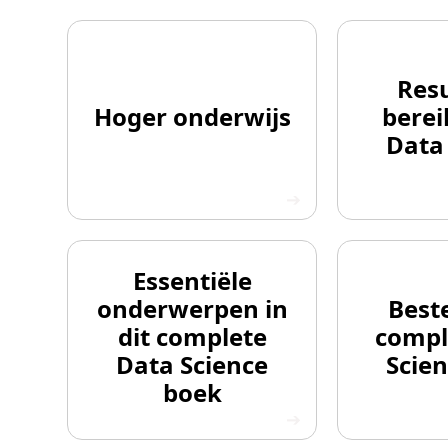
Res
Hoger onderwijs
bere
Data
Essentiële
onderwerpen in
Beste
dit complete
compl
Data Science
Scie
boek