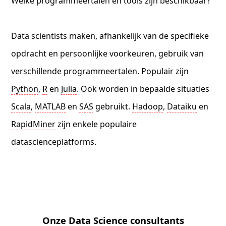
Welke programmeertalen en tools zijn beschikbaar?
Data scientists maken, afhankelijk van de specifieke
opdracht en persoonlijke voorkeuren, gebruik van
verschillende programmeertalen. Populair zijn
Python
,
R
en
Julia
. Ook worden in bepaalde situaties
Scala
,
MATLAB
en
SAS
gebruikt.
Hadoop
,
Dataiku
en
RapidMiner
zijn enkele populaire
datascienceplatforms.
Onze Data Science consultants