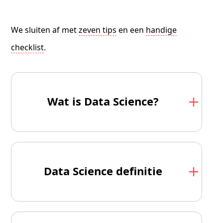
We sluiten af met
zeven tips
en een
handige
checklist
.
Wat is Data Science?
Data Science definitie