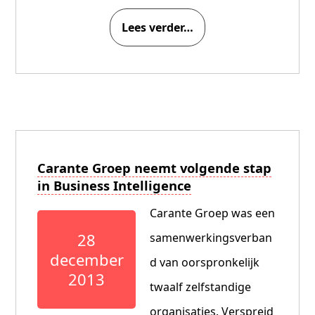
Lees verder…
Carante Groep neemt volgende stap
in Business Intelligence
Carante Groep was een
28
samenwerkingsverban
december
d van oorspronkelijk
2013
twaalf zelfstandige
organisaties. Verspreid