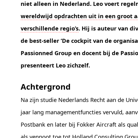
niet alleen in Nederland. Leo voert rege
wereldwijd opdrachten uit in een groot a
verschillende regio’s
. Hij is auteur van
de best-seller ‘De cockpit van de organisat
Passionned Group en docent bij de Pass
presenteert Leo zichzelf.
Achtergrond
Na zijn studie Nederlands Recht aan de Unive
jaar lang managementfuncties vervuld, aanva
Postbank en later bij Fokker Aircraft als qua
als vennoot toe tot Holland Consulting Grou