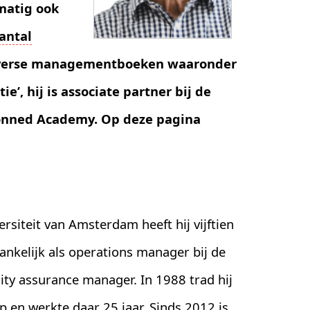
lmatig ook
antal
 diverse managementboeken waaronder
ie’, hij is associate partner bij de
ionned Academy. Op deze pagina
rsiteit van Amsterdam heeft hij vijftien
nkelijk als operations manager bij de
lity assurance manager. In 1988 trad hij
p en werkte daar 25 jaar. Sinds 2012 is