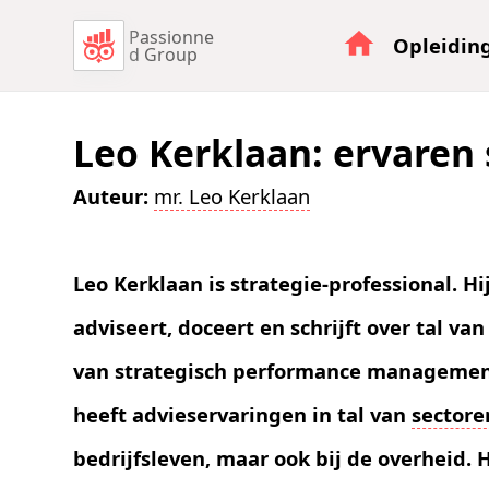
Passionne
Opleidin
d Group
Leo Kerklaan: ervaren 
Auteur:
mr. Leo Kerklaan
Leo Kerklaan is strategie-professional. Hi
adviseert, doceert en schrijft over tal va
van strategisch performance management
heeft advieservaringen in tal van
sectore
bedrijfsleven, maar ook bij de overheid. 