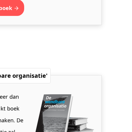
 boek
are organisatie'
meer dan
ikt boek
maken. De
tie zal