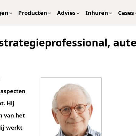
gen
Producten
Advies
Inhuren
Cases
strategieprofessional, aut
j
n aspecten
. Hij
n
van het
Hij werkt